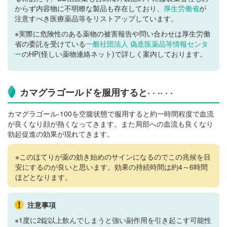
からず内容物に不明瞭な製品も存在しており、
厚生労働省
が
注意すべき医療薬品等をリストアップしています。
※実際に危険性のある薬物の被害報告や問い合わせは厚生労働
省の委託を受けている
一般社団法人 偽造医薬品等情報センタ
ー
のHP(怪しい薬物連絡ネット)で詳しく案内しております。
カマグラゴールドを服用すると· · ·· · ·
カマグラゴール-100を空腹状態で服用すると約一時間程度で血流
が良くなり顔が熱くなってきます。また局部への血流も良くなり
勃起促進の効果が現れてきます。
※このほてりが薬の効き始めのサインになるのでこの兆候を目
安にするのが良いと思います。効果の持続時間は約4～6時間
ほどとなります。
注意事項
※1度に2錠以上飲んでしまうと強い副作用を引き起こす可能性