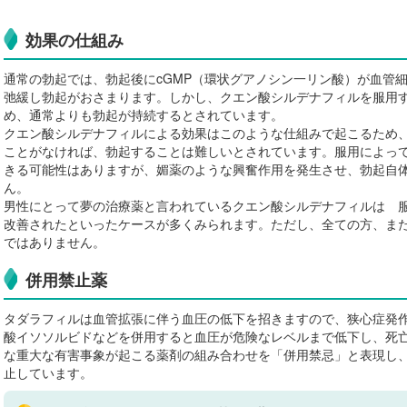
効果の仕組み
通常の勃起では、勃起後にcGMP（環状グアノシン一リン酸）が血管
弛緩し勃起がおさまります。しかし、クエン酸シルデナフィルを服用
め、通常よりも勃起が持続するとされています。
クエン酸シルデナフィルによる効果はこのような仕組みで起こるため
ことがなければ、勃起することは難しいとされています。服用によっ
きる可能性はありますが、媚薬のような興奮作用を発生させ、勃起自
ん。
男性にとって夢の治療薬と言われているクエン酸シルデナフィルは 
改善されたといったケースが多くみられます。ただし、全ての方、ま
ではありません。
併用禁止薬
タダラフィルは血管拡張に伴う血圧の低下を招きますので、狭心症発
酸イソソルビドなどを併用すると血圧が危険なレベルまで低下し、死亡
な重大な有害事象が起こる薬剤の組み合わせを「併用禁忌」と表現し
止しています。