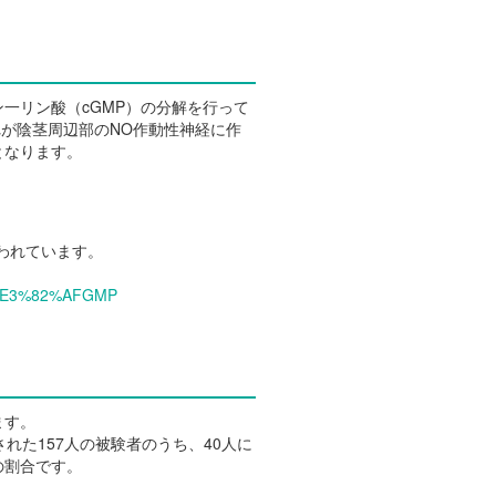
一リン酸（cGMP）の分解を行って
これが陰茎周辺部のNO作動性神経に作
となります。
扱われています。
E3%82%AFGMP
ます。
れた157人の被験者のうち、40人に
の割合です。