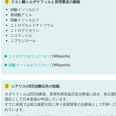
クエン酸シルデナフィルと併用禁忌の薬物
硝酸イソソルビド
亜硝酸アミル
硝酸イソソルビド
ニトロプルシドナトリウム
ニトログリセリン
ニコランジル
ニプラジロール
ニトログリセリンについて
(Wikipedia)
硝酸イソソルビドについて
(Wikipedia)
シアリスのED治療以外の効能
タダラフィルはED治療薬、原発性肺高血圧症治療薬に続き、前立腺
適応として日本新薬が申請しています。
すでに米国では前立腺肥大症に伴う排尿障害の治療薬としてFDA（
れています。