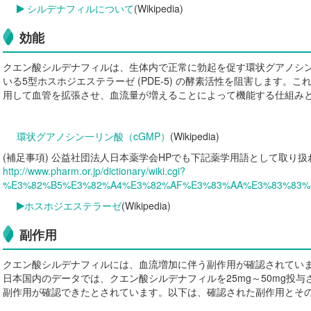
シルデナフィルについて
(Wikipedia)
効能
クエン酸シルデナフィルは、生体内で正常に勃起を促す環状グアノシン
いる5型ホスホジエステラーゼ (PDE-5) の酵素活性を阻害します。
用して血管を拡張させ、血流量が増えることによって機能する仕組み
環状グアノシン一リン酸（cGMP）
(Wikipedia)
(補足事項) 公益社団法人日本薬学会HPでも下記薬学用語として取り
http://www.pharm.or.jp/dictionary/wiki.cgi?
%E3%82%B5%E3%82%A4%E3%82%AF%E3%83%AA%E3%83%83%
ホスホジエステラーゼ
(Wikipedia)
副作用
クエン酸シルデナフィルには、血流増加に伴う副作用が確認されてい
日本国内のデータでは、クエン酸シルデナフィルを25mg～50mg投与さ
副作用が確認できたとされています。以下は、確認された副作用とそ