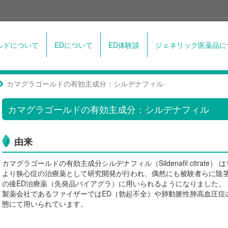
ルドについて
EDについて
ED体験談
ジェネリック医薬品に
カマグラゴールドの有効主成分：シルデナフィル
カマグラゴールドの有効主成分：シルデナフィル
由来
カマグラゴールドの有効主成分シルデナフィル（Sildenafil citrate
より狭心症の治療薬として研究開発が行われ、偶然にも被験者らに陰
の後ED治療薬（先発品バイアグラ）に用いられるようになりました。
製薬会社であるファイザーではED（勃起不全）や肺動脈性肺高血圧症
態にて用いられています。