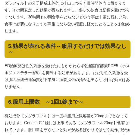
ダラフィル】の分子構成上体外に排出しづらく長時間体内に留まりま
す。その間安定した効果が得られますし、多少の飲食は影響を受けづら
くなります。36時間もの間食事をとらないという事は非常に難しい為、
食事は必要になりますが満腹にならない程度に軽めにとることをお勧め
します。
5.効果が表れる条件～服用するだけでは効果なし
～
ED治療薬は性的刺激を受けたにもかかわらず勃起阻害酵素PDE5（ホス
ホジエステラーゼ5）を抑制する効果があります。ただし性的刺激を受
け脳の神経伝達物質が下半身に血管拡張の指令を出さなければ効果はあ
りません。
6.服用上限数 ～1回1錠まで～
有効成分【タダラフィル】は一度の服用上限容量が20mgまでとなって
おります。Generic-C 1錠には上限である【タダラフィル20mg】含有さ
れています。服用量を守らないと効果があるばかりではなく副作用が強