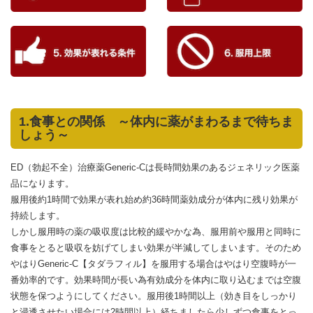
1.食事との関係 ～体内に薬がまわるまで待ちま
しょう～
ED（勃起不全）治療薬Generic-Cは長時間効果のあるジェネリック医薬
品になります。
服用後約1時間で効果が表れ始め約36時間薬効成分が体内に残り効果が
持続します。
しかし服用時の薬の吸収度は比較的緩やかな為、服用前や服用と同時に
食事をとると吸収を妨げてしまい効果が半減してしまいます。そのため
やはりGeneric-C【タダラフィル】を服用する場合はやはり空腹時が一
番効率的です。効果時間が長い為有効成分を体内に取り込むまでは空腹
状態を保つようにしてください。服用後1時間以上（効き目をしっかり
と浸透させたい場合には2時間以上）経ちましたら少しずつ食事をとっ