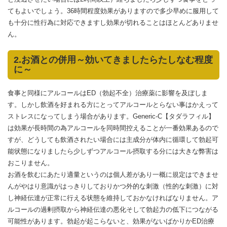
てもよいでしょう。36時間程度効果がありますので多少早めに服用して
も十分に性行為に対応できますし効果が切れることはほとんどありませ
ん。
2.お酒との併用～効いてきましたらたしなむ程度
に～
食事と同様にアルコールはED（勃起不全）治療薬に影響を及ぼしま
す。しかし飲酒を好まれる方にとってアルコールとらない事はかえって
ストレスになってしまう場合があります。Generic-C【タダラフィル】
は効果が長時間の為アルコールを同時間控えることが一番効果あるので
すが、どうしても飲酒されたい場合には主成分が体内に循環して勃起可
能状態になりましたら少しずつアルコール摂取する分には大きな弊害は
おこりません。
お酒を飲むにあたり適量というのは個人差があり一概に規定はできませ
んがやはり意識がはっきりしておりかつ外的な刺激（性的な刺激）に対
し神経伝達が正常に行える状態を維持しておかなければなりません。ア
ルコールの過剰摂取から神経伝達の悪化そして勃起力の低下につながる
可能性があります。勃起が起こらないと、効果がないばかりかED治療