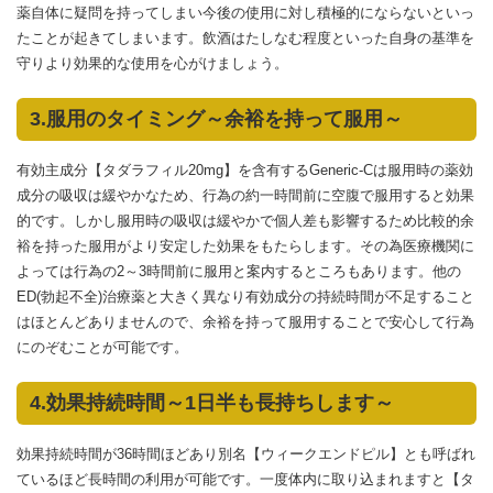
薬自体に疑問を持ってしまい今後の使用に対し積極的にならないといっ
たことが起きてしまいます。飲酒はたしなむ程度といった自身の基準を
守りより効果的な使用を心がけましょう。
3.服用のタイミング～余裕を持って服用～
有効主成分【タダラフィル20mg】を含有するGeneric-Cは服用時の薬効
成分の吸収は緩やかなため、行為の約一時間前に空腹で服用すると効果
的です。しかし服用時の吸収は緩やかで個人差も影響するため比較的余
裕を持った服用がより安定した効果をもたらします。その為医療機関に
よっては行為の2～3時間前に服用と案内するところもあります。他の
ED(勃起不全)治療薬と大きく異なり有効成分の持続時間が不足すること
はほとんどありませんので、余裕を持って服用することで安心して行為
にのぞむことが可能です。
4.効果持続時間～1日半も長持ちします～
効果持続時間が36時間ほどあり別名【ウィークエンドピル】とも呼ばれ
ているほど長時間の利用が可能です。一度体内に取り込まれますと【タ