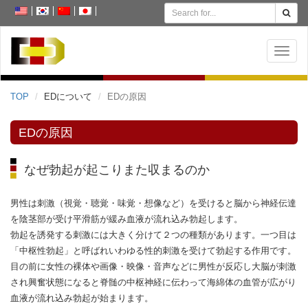
MENU
TOP
EDについて
EDの原因
EDの原因
なぜ勃起が起こりまた収まるのか
男性は刺激（視覚・聴覚・味覚・想像など）を受けると脳から神経伝達
を陰茎部が受け平滑筋が緩み血液が流れ込み勃起します。
勃起を誘発する刺激には大きく分けて２つの種類があります。一つ目は
「中枢性勃起」と呼ばれいわゆる性的刺激を受けて勃起する作用です。
目の前に女性の裸体や画像・映像・音声などに男性が反応し大脳が刺激
され興奮状態になると脊髄の中枢神経に伝わって海綿体の血管が広がり
血液が流れ込み勃起が始まります。