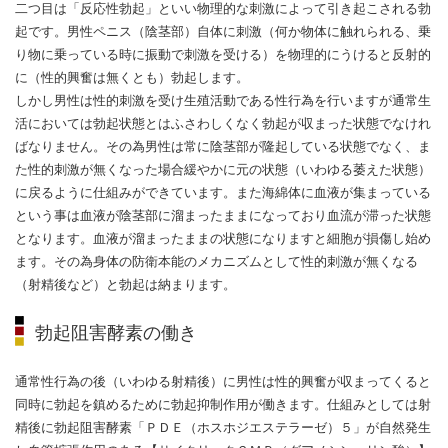
二つ目は「反応性勃起」といい物理的な刺激によって引き起こされる勃
起です。男性ペニス（陰茎部）自体に刺激（何か物体に触れられる、乗
り物に乗っている時に振動で刺激を受ける）を物理的にうけると反射的
に（性的興奮は無くとも）勃起します。
しかし男性は性的刺激を受け生殖活動である性行為を行いますが通常生
活においては勃起状態とはふさわしくなく勃起が収まった状態でなけれ
ばなりません。その為男性は常に陰茎部が隆起している状態でなく、ま
た性的刺激が無くなった場合緩やかに元の状態（いわゆる萎えた状態）
に戻るように仕組みができています。また海綿体に血液が集まっている
という事は血液が陰茎部に溜まったままになっており血流が滞った状態
となります。血液が溜まったままの状態になりますと細胞が損傷し始め
ます。その為身体の防衛本能のメカニズムとして性的刺激が無くなる
（射精後など）と勃起は納まります。
勃起阻害酵素の働き
通常性行為の後（いわゆる射精後）に男性は性的興奮が収まってくると
同時に勃起を鎮めるために勃起抑制作用が働きます。仕組みとしては射
精後に勃起阻害酵素「ＰＤＥ（ホスホジエステラーゼ）５」が自然発生