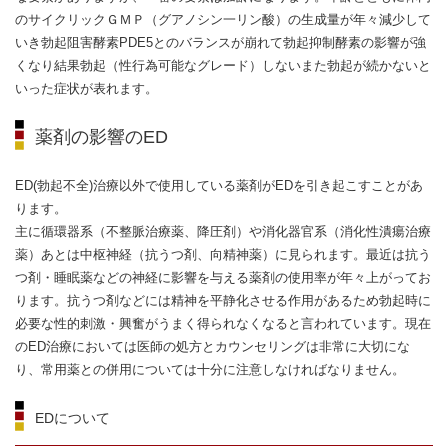
のサイクリックＧＭＰ（グアノシン一リン酸）の生成量が年々減少して
いき勃起阻害酵素PDE5とのバランスが崩れて勃起抑制酵素の影響が強
くなり結果勃起（性行為可能なグレード）しないまた勃起が続かないと
いった症状が表れます。
薬剤の影響のED
ED(勃起不全)治療以外で使用している薬剤がEDを引き起こすことがあ
ります。
主に循環器系（不整脈治療薬、降圧剤）や消化器官系（消化性潰瘍治療
薬）あとは中枢神経（抗うつ剤、向精神薬）に見られます。最近は抗う
つ剤・睡眠薬などの神経に影響を与える薬剤の使用率が年々上がってお
ります。抗うつ剤などには精神を平静化させる作用があるため勃起時に
必要な性的刺激・興奮がうまく得られなくなると言われています。現在
のED治療においては医師の処方とカウンセリングは非常に大切にな
り、常用薬との併用については十分に注意しなければなりません。
EDについて