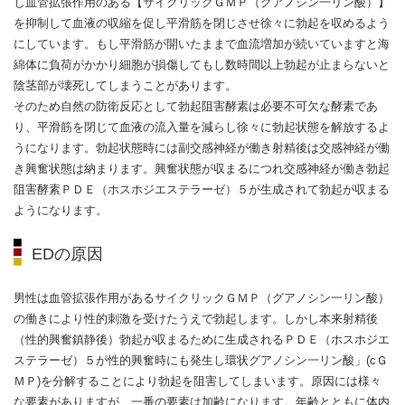
し血管拡張作用のある【サイクリックＧＭＰ（グアノシン一リン酸）】
を抑制して血液の収縮を促し平滑筋を閉じさせ徐々に勃起を収めるよう
にしています。もし平滑筋が開いたままで血流増加が続いていますと海
綿体に負荷がかかり細胞が損傷してもし数時間以上勃起が止まらないと
陰茎部が壊死してしまうことがあります。
そのため自然の防衛反応として勃起阻害酵素は必要不可欠な酵素であ
り、平滑筋を閉じて血液の流入量を減らし徐々に勃起状態を解放するよ
うになります。勃起状態時には副交感神経が働き射精後は交感神経が働
き興奮状態は納まります。興奮状態が収まるにつれ交感神経が働き勃起
阻害酵素ＰＤＥ（ホスホジエステラーゼ）５が生成されて勃起が収まる
ようになります。
EDの原因
男性は血管拡張作用があるサイクリックＧＭＰ（グアノシン一リン酸）
の働きにより性的刺激を受けたうえで勃起します。しかし本来射精後
（性的興奮鎮静後）勃起が収まるために生成されるＰＤＥ（ホスホジエ
ステラーゼ）５が性的興奮時にも発生し環状グアノシン一リン酸」(cＧ
ＭＰ)を分解することにより勃起を阻害してしまいます。原因には様々
な要素がありますが、一番の要素は加齢になります。年齢とともに体内