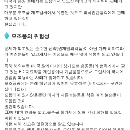
태국과 홍콩 등에서는 노상에서 인도산 비아그라 제네릭이 판매되
고 있지만
대부분 모조품 제조업체에서 유출된 것으로 외국인관광객에게 판매
하고 있는것이
현실입니다.
모조품의 위험성
문제가 되고있는 순수한 신약(원개발의약품)이 아닌 가짜 비아그라
가 여러분들이 알고계시는 이상으로 매우 많이 유통이 되고 있습니
다.
특히,해외여행 (태국,말레이시아,싱가포르,홍콩등)의 번화가에서 팔
고 있는 ED 치료약을 개인용이나 기념품등으로서 구입하여 국내에
반입및 복용하는 사례가 많아지고 있습니다.
모조품중에는 본래 함유되어 있어야 유효성분 (비아그라는 구연산
실데나필)가
포함되어 있지않을뿐만 아니라 다른성분등을 섞은 여러 불순물이
포함된 것이
발견되었습니다.
ED에 대한 효과도 없고,불순물 첨가제에 의해 건강 피해를 일으킬
위험이 있으며
이런 피해 신고은 많은것으로 알고 있습니다.
정품과 같이 매우 유사한 색상및 모양을 한 제품들도 있어서 일반인